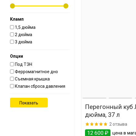
Кламп
1,5 дюйма
2 дюйма
3 дюйма
Опции
Под ТЭН
Ферромагнитное дно
Съемная крышка
Клапан сброса давления
Перегонный куб 
дюйма, 37 л
2 отзыва
12 600 ₽
цена в мага