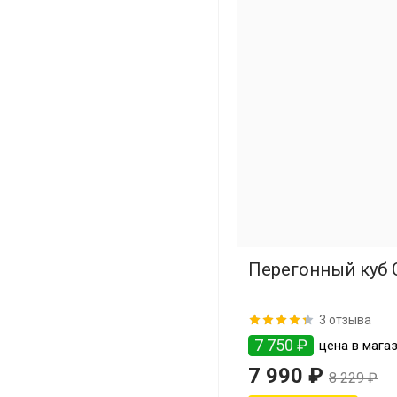
Перегонный куб С
3 отзыва
7 750 ₽
цена в мага
7 990 ₽
8 229 ₽