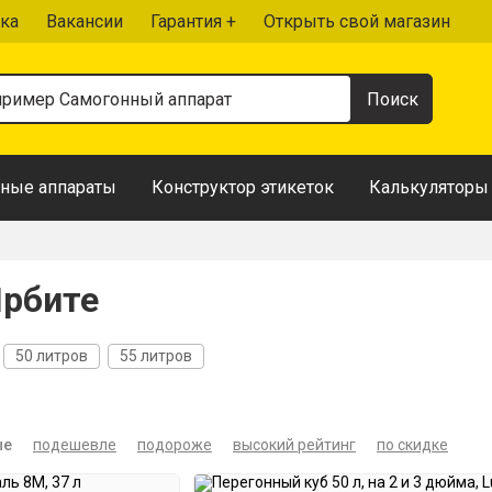
ка
Вакансии
Гарантия +
Открыть свой магазин
ные аппараты
Конструктор этикеток
Калькуляторы
Ирбите
50 литров
55 литров
ые
подешевле
подороже
высокий рейтинг
по скидке