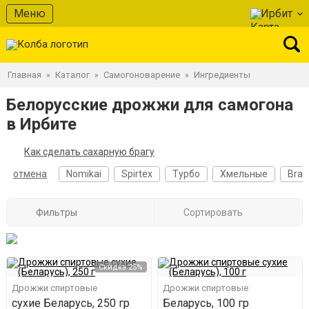
Меню
Ирбит
Главная
Каталог
Самогоноварение
Ингредиенты
»
»
»
Белорусские дрожжи для самогона
в Ирбите
Как сделать сахарную брагу
отмена
Nomikai
Spirtex
Турбо
Хмельные
Bra
Фильтры
Сортировать
Скидка 25%
Дрожжи спиртовые
Дрожжи спиртовые
сухие Беларусь, 250 гр
Беларусь, 100 гр