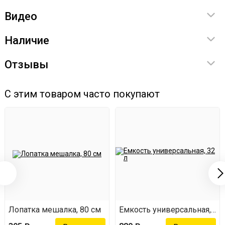
Не содержит ГМО.
Видео
Температура брожения - 24-28 градусов.
Наличие
Приготовление браги
Отзывы
Содержимое упаковки растворяем в 21 л тёплой воды.
С этим товаром часто покупают
Вносим в эту же ёмкость 7 кг тростниковой мелассы и
тщательно перемешиваем. Закрываем ёмкость
крышкой с гидрозатвором.
Лопатка мешалка, 80 см
Емкость универсальная, 32 