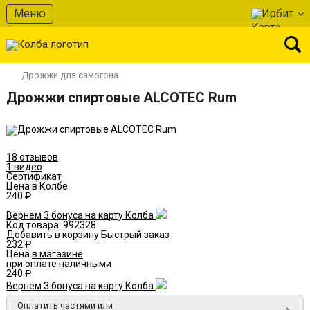
В избранное
Меню
Ирбит
Дрожжи для самогона
Дрожжи спиртовые ALCOTEC Rum
18 отзывов
1 видео
Сертификат
Цена в Колбе
240 ₽
Вернем 3 бонуса на карту Колба
Код товара:
992328
Добавить в корзину
Быстрый заказ
232 ₽
Цена
в магазине
при оплате наличными
240 ₽
Вернем 3 бонуса на карту Колба
Оплатить частями или