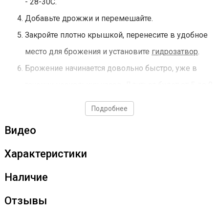
- 28-30С.
Добавьте дрожжи и перемешайте.
Закройте плотно крышкой, перенесите в удобное
место для брожения и установите
гидрозатвор
.
Брожение начинается довольно быстро, уже в
течении нескольких часов. Длиться будет от 5 до 9
суток.
Подробнее
По завершении брожения дважды перегоните
Видео
брагу на самогонном аппарате.
Характеристики
Дрожжи использовать строго по инструкции!
Наличие
Отзывы